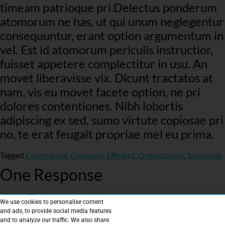
timeam patrioque pri.Delectus ponderum
atomorum ne has, ut qui unum neglegentur
consequuntur, erant option argumentum in
vel. Est id atomorum periculis instructior,
fuisset appetere complectitur in usu. An
movet liberavisse vix. Dicunt tractatos at
nam, vis eu movet facete option, ne pri
dolores contentiones. Nibh lobortis
adipiscing ex sed, sumo virtute copiosae pri
no, te erat feugait propriae mel eu prima.
Tagged
Commercial
,
Company
,
Efficient
,
Organization
,
Standards
One Response
We use cookies to personalise content
October 22, 2019 at 2:02 pm
and ads, to provide social media features
admin
says:
and to analyze our traffic. We also share